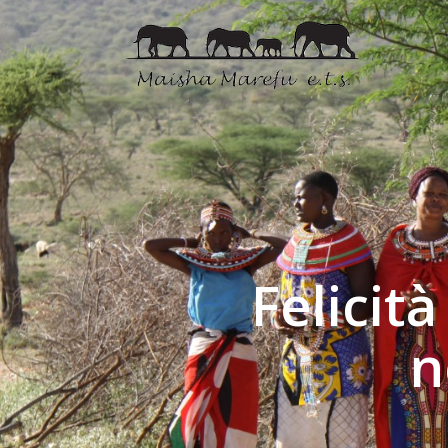
Felicit
n