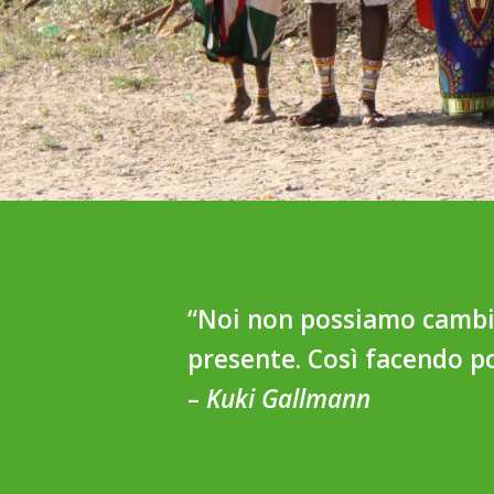
“Noi non possiamo cambia
presente. Così facendo 
–
Kuki Gallmann