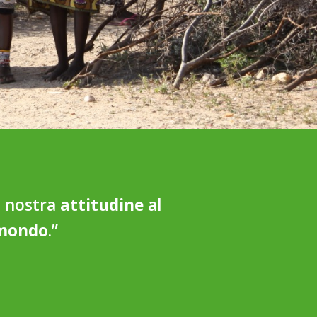
a nostra
attitudine
al
 mondo
.”