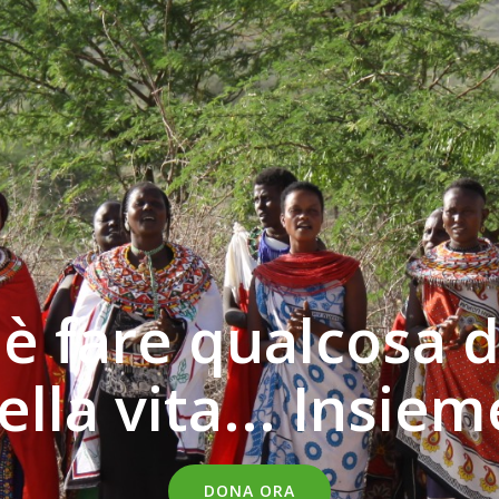
à è fare qualcosa 
ella vita... Insiem
DONA ORA