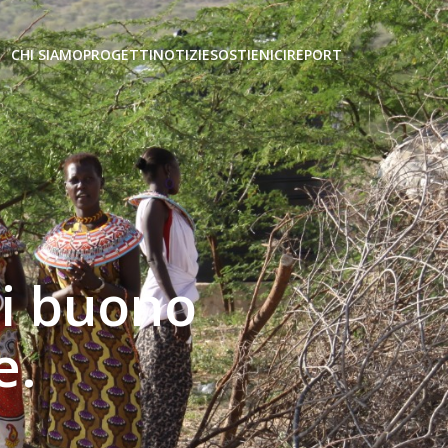
CHI SIAMO
PROGETTI
NOTIZIE
SOSTIENICI
REPORT
di buono
e.