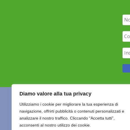
Diamo valore alla tua privacy
Utilizziamo i cookie per migliorare la tua esperienza di
navigazione, offrirti pubblicità o contenuti personalizzati e
HOME
C
Maisha Marefu ETS
analizzare il nostro traffico. Cliccando “Accetta tutti”,
acconsenti al nostro utilizzo dei cookie.
ULTIMO