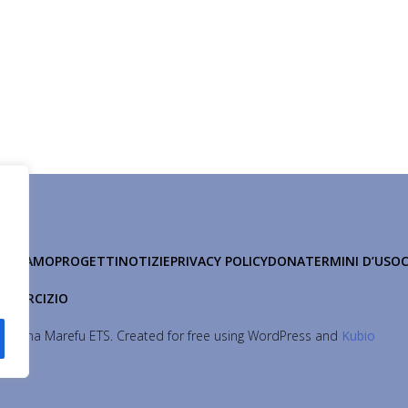
HI SIAMO
PROGETTI
NOTIZIE
PRIVACY POLICY
DONA
TERMINI D’USO
 ESERCIZIO
Maisha Marefu ETS. Created for free using WordPress and
Kubio