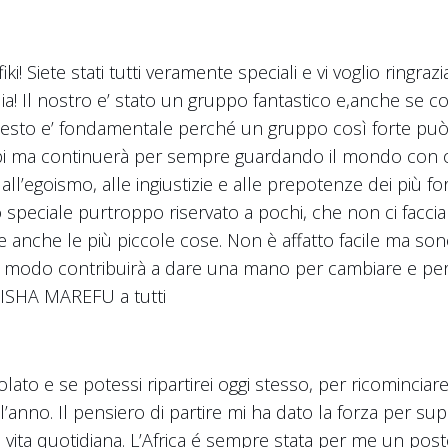
fiki! Siete stati tutti veramente speciali e vi voglio ringr
a! Il nostro e’ stato un gruppo fantastico e,anche se così
uesto e’ fondamentale perché un gruppo così forte può 
robi ma continuerà per sempre guardando il mondo con o
ll’egoismo, alle ingiustizie e alle prepotenze dei più fort
speciale purtroppo riservato a pochi, che non ci facci
e anche le più piccole cose. Non è affatto facile ma so
o modo contribuirà a dare una mano per cambiare e pe
ISHA MAREFU a tutti
lato e se potessi ripartirei oggi stesso, per ricomincia
’anno. Il pensiero di partire mi ha dato la forza per sup
 vita quotidiana. L’Africa é sempre stata per me un pos