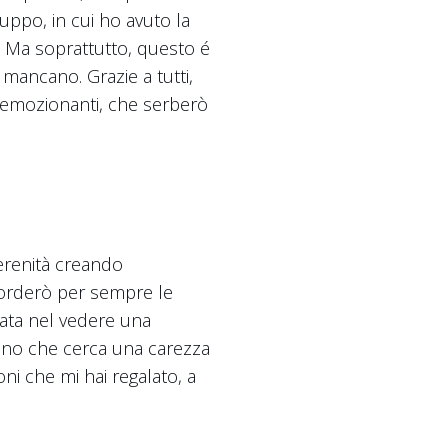
ruppo, in cui ho avuto la
oi. Ma soprattutto, questo é
 mancano. Grazie a tutti,
d emozionanti, che serberò
erenità creando
icorderò per sempre le
vata nel vedere una
fano che cerca una carezza
i che mi hai regalato, a