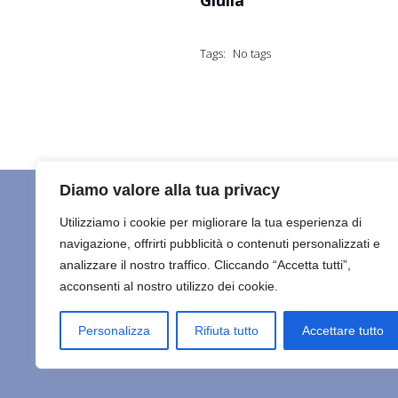
Tags:
No tags
Diamo valore alla tua privacy
Utilizziamo i cookie per migliorare la tua esperienza di
navigazione, offrirti pubblicità o contenuti personalizzati e
HOME
C
Maisha Marefu ETS
analizzare il nostro traffico. Cliccando “Accetta tutti”,
acconsenti al nostro utilizzo dei cookie.
ULTIMO
© 2026 
Personalizza
Rifiuta tutto
Accettare tutto