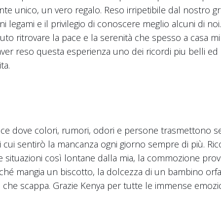
nte unico, un vero regalo. Reso irripetibile dal nostro g
uni legami e il privilegio di conoscere meglio alcuni di n
tuto ritrovare la pace e la serenità che spesso a casa mi
 aver reso questa esperienza uno dei ricordi piu belli e
ta.
pace dove colori, rumori, odori e persone trasmettono s
di cui sentirò la mancanza ogni giorno sempre di più. R
re situazioni così lontane dalla mia, la commozione pro
rché mangia un biscotto, la dolcezza di un bambino or
e che scappa. Grazie Kenya per tutte le immense emozion