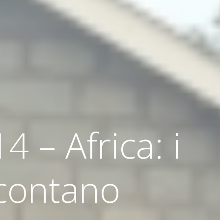
 – Africa: i
ccontano