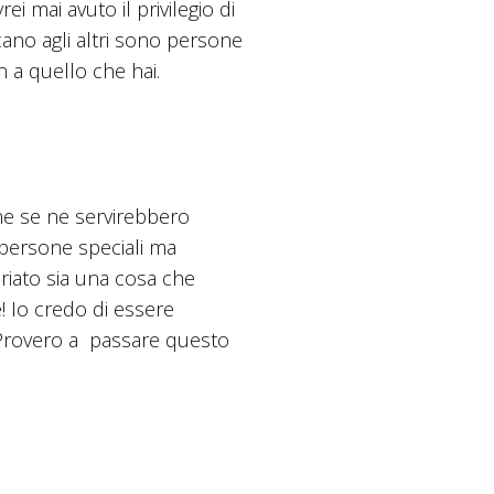
 mai avuto il privilegio di
cano agli altri sono persone
n a quello che hai.
he se ne servirebbero
n persone speciali ma
riato sia una cosa che
! Io credo di essere
 .Provero a passare questo