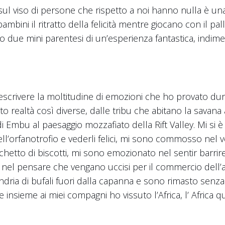
 sul viso di persone che rispetto a noi hanno nulla è un
 bambini il ritratto della felicità mentre giocano con il 
due mini parentesi di un’esperienza fantastica, indiment
rivere la moltitudine di emozioni che ho provato dur
realtà così diverse, dalle tribu che abitano la savana a
i Embu al paesaggio mozzafiato della Rift Valley. Mi si è 
ell’orfanotrofio e vederli felici, mi sono commosso nel 
cchetto di biscotti, mi sono emozionato nel sentir barrire 
el pensare che vengano uccisi per il commercio dell’a
a di bufali fuori dalla capanna e sono rimasto senza f
 insieme ai miei compagni ho vissuto l’Africa, l’ Africa qu