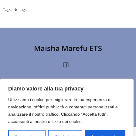
Tags:
No tags
Maisha Marefu ETS
HOME
CHI SIAMO
PROGETTI
NOTIZIE
PRIVACY POLICY
DONA
Diamo valore alla tua privacy
TERMINI D’USO
CONTATTI
REPORT
CERCA SUL SITO
NOTE
Utilizziamo i cookie per migliorare la tua esperienza di
navigazione, offrirti pubblicità o contenuti personalizzati e
ULTIMO ESERCIZIO
analizzare il nostro traffico. Cliccando “Accetta tutti”,
acconsenti al nostro utilizzo dei cookie.
© 2026 Maisha Marefu ETS. Created for free using WordPress
and
Kubio