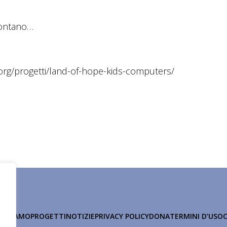
lontano…
org/progetti/land-of-hope-kids-computers/
HI SIAMO
PROGETTI
NOTIZIE
PRIVACY POLICY
DONA
TERMINI D’USO