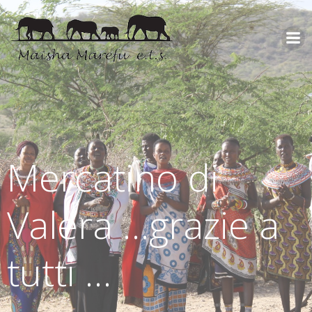
Mercatino di
Valera …grazie a
tutti …