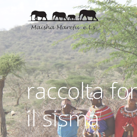
raccolta fo
il sisma