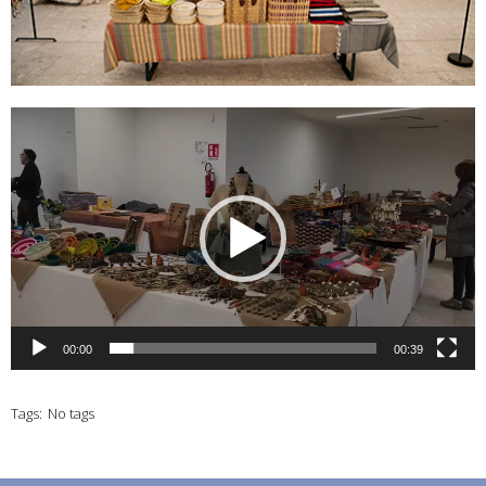
Video
Player
00:00
00:39
Tags:
No tags