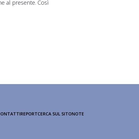
ne al presente. Così
CONTATTI
REPORT
CERCA SUL SITO
NOTE