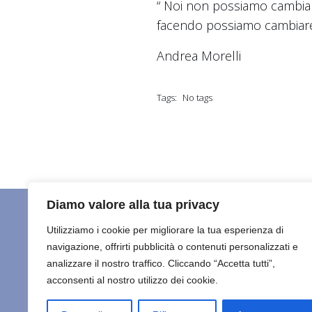
“ Noi non possiamo cambiare
facendo possiamo cambiare i
Andrea Morelli
Tags:
No tags
Diamo valore alla tua privacy
Utilizziamo i cookie per migliorare la tua esperienza di
navigazione, offrirti pubblicità o contenuti personalizzati e
HOME
C
Maisha Marefu ETS
analizzare il nostro traffico. Cliccando “Accetta tutti”,
acconsenti al nostro utilizzo dei cookie.
ULTIMO