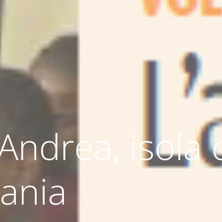
 Andrea, isola 
zania