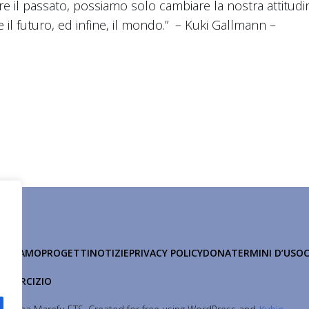
 il passato, possiamo solo cambiare la nostra attitudi
l futuro, ed infine, il mondo.” – Kuki Gallmann –
HI SIAMO
PROGETTI
NOTIZIE
PRIVACY POLICY
DONA
TERMINI D’USO
 ESERCIZIO