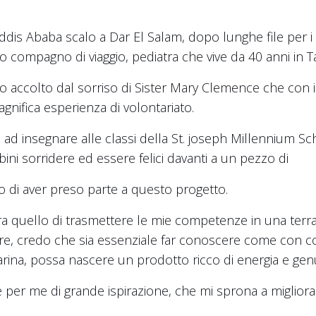
is Ababa scalo a Dar El Salam, dopo lunghe file per i co
io compagno di viaggio, pediatra che vive da 40 anni in T
go accolto dal sorriso di Sister Mary Clemence che con
nifica esperienza di volontariato.
ad insegnare alle classi della St. joseph Millennium Schoo
bini sorridere ed essere felici davanti a un pezzo di
o di aver preso parte a questo progetto.
 era quello di trasmettere le mie competenze in una terra
e, credo che sia essenziale far conoscere come con co
arina, possa nascere un prodotto ricco di energia e gen
per me di grande ispirazione, che mi sprona a migliora