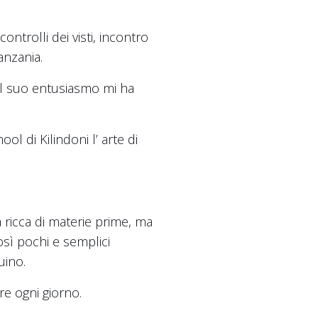
ntrolli dei visti, incontro
anzania.
 il suo entusiasmo mi ha
l di Kilindoni l’ arte di
 ricca di materie prime, ma
sì pochi e semplici
uino.
re ogni giorno.