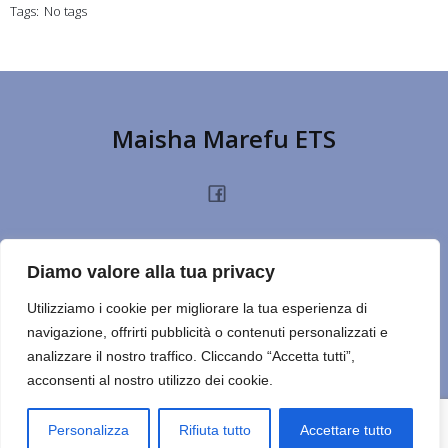
Tags:
No tags
Maisha Marefu ETS
HOME
CHI SIAMO
PROGETTI
NOTIZIE
PRIVACY POLICY
DONA
Diamo valore alla tua privacy
TERMINI D’USO
CONTATTI
REPORT
CERCA SUL SITO
NOTE
Utilizziamo i cookie per migliorare la tua esperienza di
navigazione, offrirti pubblicità o contenuti personalizzati e
ULTIMO ESERCIZIO
analizzare il nostro traffico. Cliccando “Accetta tutti”,
acconsenti al nostro utilizzo dei cookie.
© 2026 Maisha Marefu ETS. Created for free using WordPress
and
Kubio
Personalizza
Rifiuta tutto
Accettare tutto