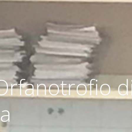
 Orfanotrofio d
ia