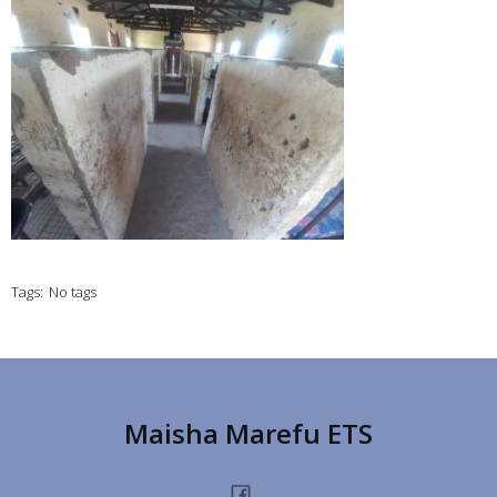
Tags:
No tags
Maisha Marefu ETS