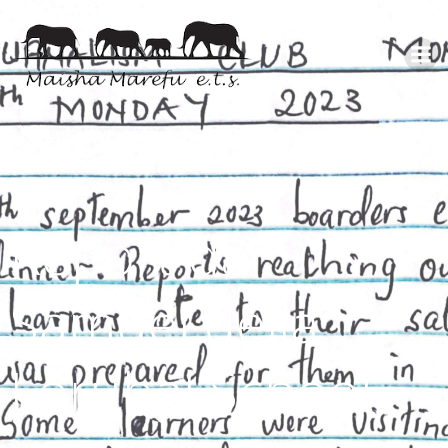
Report da
Samuel della
Lorubal School