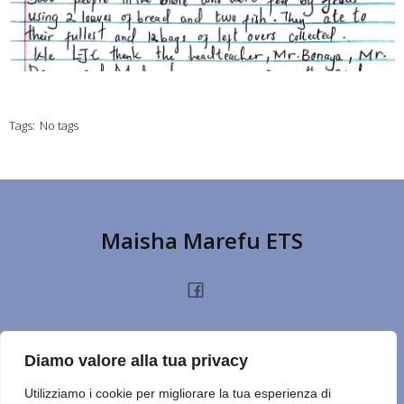
Tags:
No tags
Maisha Marefu ETS
HOME
CHI SIAMO
PROGETTI
NOTIZIE
PRIVACY POLICY
DONA
Diamo valore alla tua privacy
TERMINI D’USO
CONTATTI
REPORT
CERCA SUL SITO
NOTE
Utilizziamo i cookie per migliorare la tua esperienza di