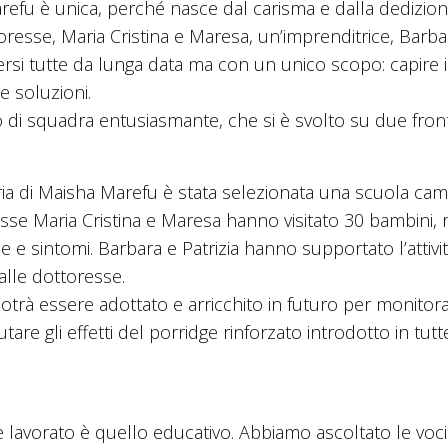
efu è unica, perché nasce dal carisma e dalla dedizion
resse, Maria Cristina e Maresa, un’imprenditrice, Barbar
si tutte da lunga data ma con un unico scopo: capire i 
e soluzioni.
ro di squadra entusiasmante, che si è svolto su due fronti:
oria di Maisha Marefu è stata selezionata una scuola cam
esse Maria Cristina e Maresa hanno visitato 30 bambini, 
he e sintomi. Barbara e Patrizia hanno supportato l’attivi
alle dottoresse.
trà essere adottato e arricchito in futuro per monitorar
tare gli effetti del porridge rinforzato introdotto in tu
è lavorato è quello educativo. Abbiamo ascoltato le voci 