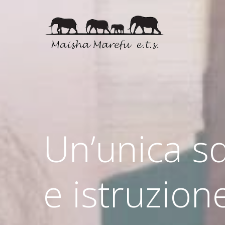
Un’unica s
e istruzion