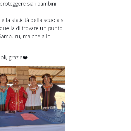
proteggere sia i bambini
la staticità della scuola si
è quella di trovare un punto
i Samburu, ma che allo
li, grazie❤️