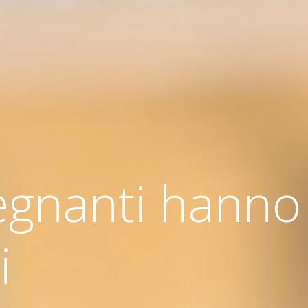
segnanti hanno 
i