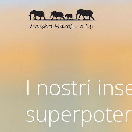
I nostri in
superpoter