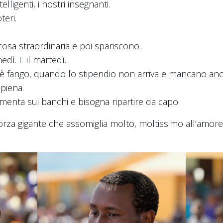
lligenti, i nostri insegnanti.
eri.
cosa straordinaria e poi spariscono.
edì. E il martedì.
 è fango, quando lo stipendio non arriva e mancano an
piena.
nta sui banchi e bisogna ripartire da capo.
orza gigante che assomiglia molto, moltissimo all’amore