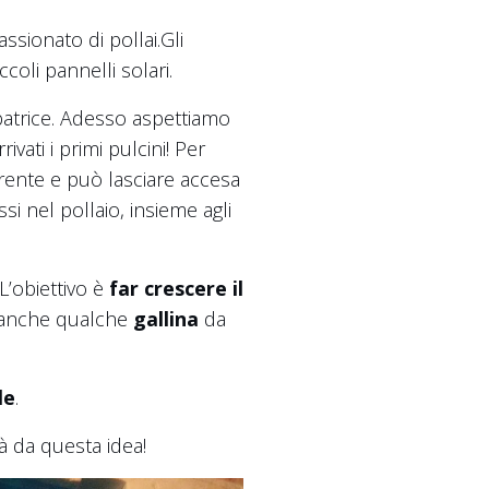
sionato di pollai.Gli
coli pannelli solari.
ubatrice. Adesso aspettiamo
ivati i primi pulcini! Per
orrente e può lasciare accesa
 nel pollaio, insieme agli
L’obiettivo è
far crescere il
i anche qualche
gallina
da
le
.
à da questa idea!