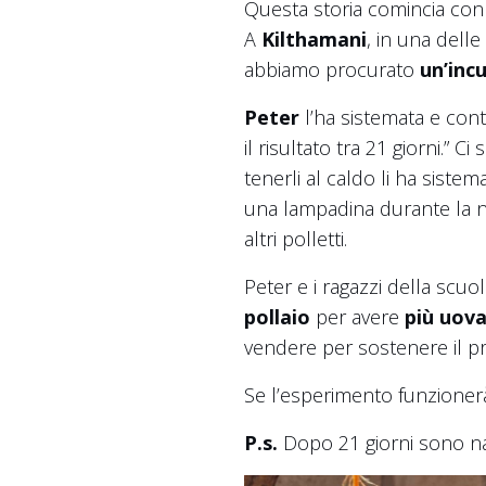
Questa storia comincia co
A
Kilthamani
, in una dell
abbiamo procurato
un’inc
Peter
l’ha sistemata e cont
il risultato tra 21 giorni.” C
tenerli al caldo li ha sistem
una lampadina durante la no
altri polletti.
Peter e i ragazzi della scu
pollaio
per avere
più uov
vendere per sostenere il pr
Se l’esperimento funzioner
P.s.
Dopo 21 giorni sono nat