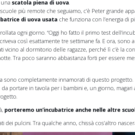
n una
scatola piena di uova
.
e scuole più remote che seguiamo, c’è Peter grande appas
ubatrice di uova usata
che funziona con l’energia di pic
rollata ogni giorno. “Oggi ho fatto il primo test dell’inc
i scriveva così esattamente tre settimane fa. E ora, sono arr
ati vicino al dormitorio delle ragazze, perché lì c’è la c
tte. Tra poco saranno abbastanza forti per essere messi
ola sono completamente innamorati di questo progetto. 
a
da portare in tavola per i bambini e, un giorno, magar
ogetto.
à,
porteremo un’incubatrice anche nelle altre scuo
i dei pulcini. Tra qualche anno, chissà cos’altro nascer