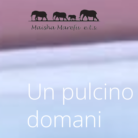
Un pulcino 
domani