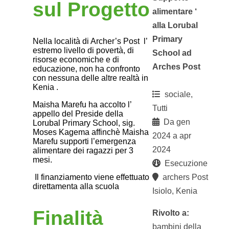
sul Progetto
alimentare ‘
alla Lorubal
Primary
Nella località di Archer’s Post
l’
estremo livello di povertà, di
School ad
risorse economiche e di
Arches Post
educazione, non ha confronto
con nessuna delle altre realtà in
Kenia .
sociale,
Maisha Marefu ha accolto l’
Tutti
appello del Preside della
Da gen
Lorubal Primary School, sig.
Moses Kagema affinchè Maisha
2024 a apr
Marefu supporti l’emergenza
2024
alimentare dei ragazzi per 3
mesi.
Esecuzione
archers Post
Il finanziamento viene effettuato
direttamenta alla scuola
Isiolo, Kenia
Finalità
Rivolto a:
bambini della