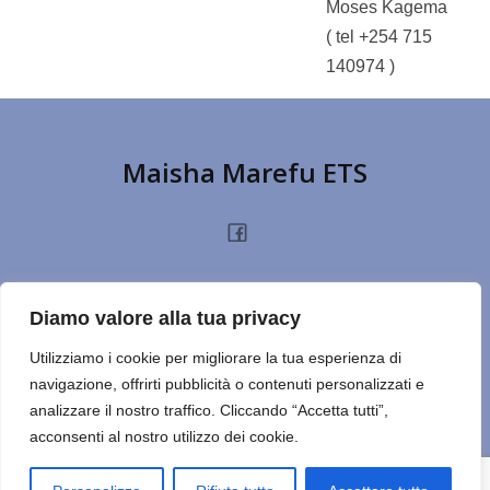
Moses Kagema
( tel +254 715
140974 )
Maisha Marefu ETS
HOME
CHI SIAMO
PROGETTI
NOTIZIE
PRIVACY POLICY
DONA
Diamo valore alla tua privacy
TERMINI D’USO
CONTATTI
REPORT
CERCA SUL SITO
NOTE
Utilizziamo i cookie per migliorare la tua esperienza di
navigazione, offrirti pubblicità o contenuti personalizzati e
ULTIMO ESERCIZIO
analizzare il nostro traffico. Cliccando “Accetta tutti”,
acconsenti al nostro utilizzo dei cookie.
© 2026 Maisha Marefu ETS. Created for free using WordPress
and
Kubio