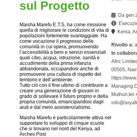
sul Progetto
Da gen 2
Esecuzi
Maisha Marefu E.T.S. ha come missione
quella di migliorare le condizioni di vita di
Kenia, Ar
popolazioni fortemente svantaggiate. Ha
come vocazione il progresso delle
Rivolto a:
a
comunità in cui opera, promuovendo
l’accessibilità a beni e servizi essenziali
In collabor
quali cibo, acqua, istruzione, sanità e
Afric Limite
accudimento della prima infanzia
abbandonata, occupandosi anche di
00505, Nair
promuovere una cultura di rispetto del
https://www.
territorio e dell’ambiente.
Tutto ciò con il fine ultimo di contribuire a
Managing Di
creare una generazione di giovani in
Muthuri,te
grado di sollevare il futuro proprio e della
propria comunità, emancipandosi dagli
info@soyafr
aiuti e dal mero assistenzialismo.
Maisha Marefu è particolarmente attiva nel
supportare lo sviluppo di cinque scuole
che si trovano nel nord del Kenya, ad
Arches Post