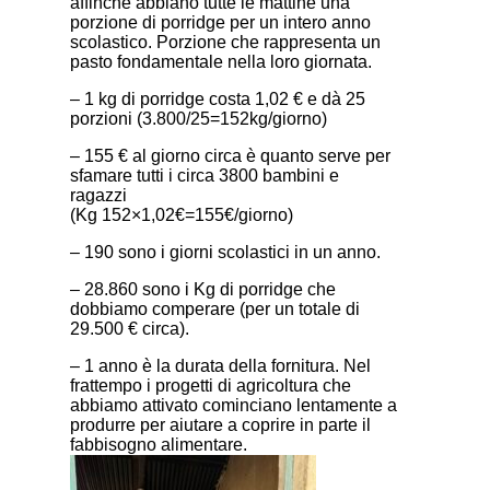
affinché abbiano tutte le mattine una
porzione di porridge per un intero anno
scolastico. Porzione che rappresenta un
pasto fondamentale nella loro giornata.
– 1 kg di porridge costa 1,02 € e dà 25
porzioni (3.800/25=152kg/giorno)
– 155 € al giorno circa è quanto serve per
sfamare tutti i circa 3800 bambini e
ragazzi
(Kg 152×1,02€=155€/giorno)
– 190 sono i giorni scolastici in un anno.
– 28.860 sono i Kg di porridge che
dobbiamo comperare (per un totale di
29.500 € circa).
– 1 anno è la durata della fornitura. Nel
frattempo i progetti di agricoltura che
abbiamo attivato cominciano lentamente a
produrre per aiutare a coprire in parte il
fabbisogno alimentare.