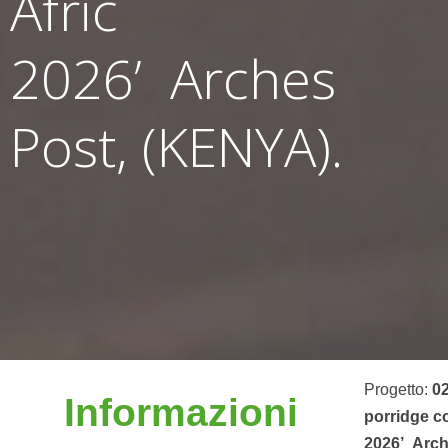
Afric
2026’ Arches
Post, (KENYA).
Progetto:
02
Informazioni
porridge c
2026’ Arch