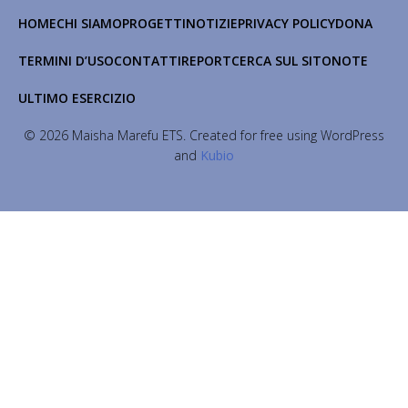
HOME
CHI SIAMO
PROGETTI
NOTIZIE
PRIVACY POLICY
DONA
TERMINI D’USO
CONTATTI
REPORT
CERCA SUL SITO
NOTE
ULTIMO ESERCIZIO
© 2026 Maisha Marefu ETS. Created for free using WordPress
and
Kubio