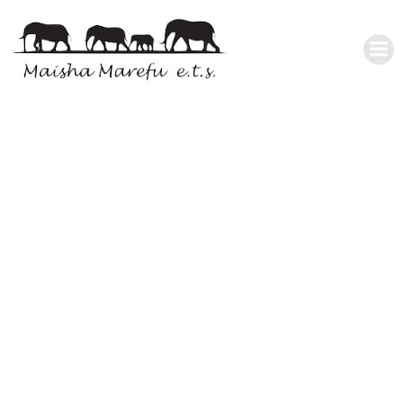
06/2025 –
PROGETTO: ‘Un
pollaio a