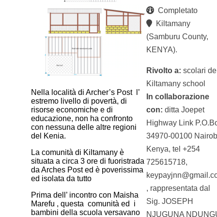
Completato
Kiltamany
(Samburu County,
KENYA).
Rivolto a:
scolari de
Kiltamany school
Nella località di Archer’s Post l’
In collaborazione
estremo livello di povertà, di
con:
ditta Joepet
risorse economiche e di
educazione, non ha confronto
Highway Link P.O.B
con nessuna delle altre regioni
34970-00100 Nairob
del Kenia.
Kenya, tel +254
La comunità di Kiltamany è
situata a circa 3 ore di fuoristrada
725615718,
da Arches Post ed è poverissima
keypayjnn@gmail.c
ed isolata da tutto
, rappresentata dal
Prima dell’ incontro con Maisha
Sig. JOSEPH
Marefu , questa comunità ed i
bambini della scuola versavano
NJUGUNA NDUNG