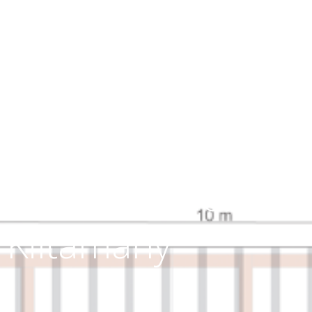
Kiltamany’ alla
Kiltamany
Comprehensive
SCHOOL,
compound di
Kiltamany’