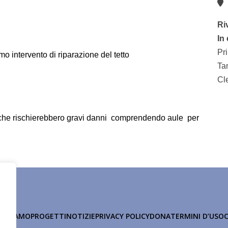
K
Ri
In
Pr
o intervento di riparazione del tetto
Ta
Cl
e che rischierebbero gravi danni comprendendo aule per
HI SIAMO
PROGETTI
NOTIZIE
PRIVACY POLICY
DONA
TERMINI D’USO