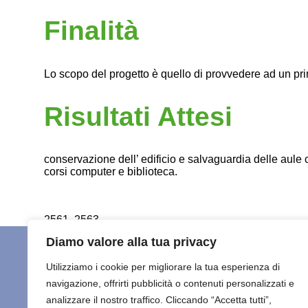
Finalità
Lo scopo del progetto è quello di provvedere ad un prim
Risultati Attesi
conservazione dell’ edificio e salvaguardia delle aul
corsi computer e biblioteca.
2561, 2563
Diamo valore alla tua privacy
Utilizziamo i cookie per migliorare la tua esperienza di
navigazione, offrirti pubblicità o contenuti personalizzati e
HOME
C
Maisha Marefu ETS
analizzare il nostro traffico. Cliccando “Accetta tutti”,