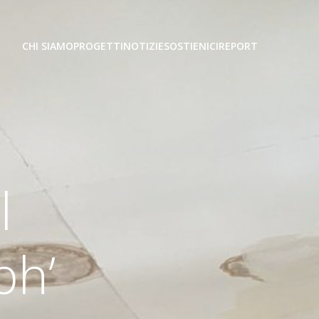
CHI SIAMO
PROGETTI
NOTIZIE
SOSTIENICI
REPORT
l
ph’