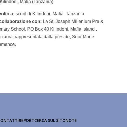
ilindoni, Mafia (Tanzania)
volto a:
scuol di Kilindoni, Mafia, Tanzania
 collaborazione con:
La St. Joseph Millenium Pre &
imary School, PO Box 40 Kilindoni, Mafia Island ,
nzania, rappresentata dalla preside, Suor Marie
emence.
CONTATTI
REPORT
CERCA SUL SITO
NOTE