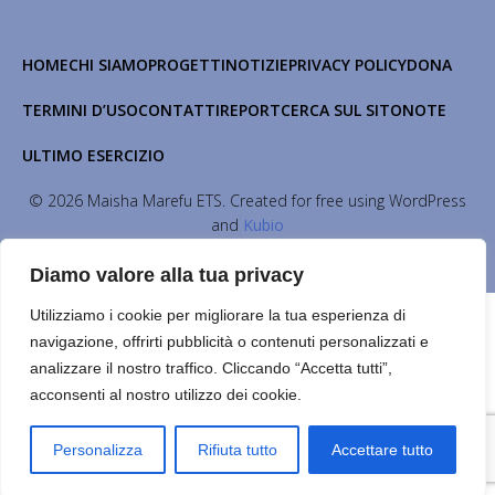
HOME
CHI SIAMO
PROGETTI
NOTIZIE
PRIVACY POLICY
DONA
TERMINI D’USO
CONTATTI
REPORT
CERCA SUL SITO
NOTE
ULTIMO ESERCIZIO
© 2026 Maisha Marefu ETS. Created for free using WordPress
and
Kubio
Diamo valore alla tua privacy
Utilizziamo i cookie per migliorare la tua esperienza di
navigazione, offrirti pubblicità o contenuti personalizzati e
analizzare il nostro traffico. Cliccando “Accetta tutti”,
acconsenti al nostro utilizzo dei cookie.
Personalizza
Rifiuta tutto
Accettare tutto