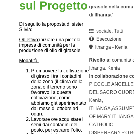
sul Progetto
girasole nella comu
di Ithanga’
Di seguito la proposta di sister
Silvia:
sociale, Tutti
Esecuzione
Obiettivo:
iniziare una piccola
impresa di comunità per la
Ithanga - Kenia
produzione di olio di girasole.
Rivolto a:
comunità 
Modalità:
Ithanga, Kenia
Promuovere la coltivazione
In collaborazione c
di girasoli tra i contadini
della zona (il clima della
PICCOLE ANCELLE
zona e il terreno sono
DEL SACRO CUORE’
favorevoli a questa
coltivazione, come
Kenia,
abbiamo già sperimentato
ITHANGA,ASSUMP
dal mese di ottobre ad
oggi).
OF MARY ITHANGA
Lavorare o/e acquistare i
CATHOLIC
semi dai contadini del
posto, per estrarre l’olio.
DISPENSARY.P.O.