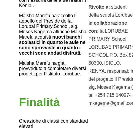
con nessuna delle altre realtà in
Kenia .
Rivolto a:
studenti
della scuola Lorubae
Maisha Marefu ha accolto l’
appello del Preside della
In collaborazione
Lorubal Primary School, sig.
con:
la LORUBAE
Moses Kagema affinchè Maisha
Marefu acquisti
nuovi banchi
PRIMARY School
scolastici in quanto le aule ne
LORUBAE PRIMAR
sono sprovviste in quanto i
vecchi sono andati distrutti.
SCHOOL P.O. Box 8
60300, ISIOLO,
Maisha Marefu ha già
provveduto a completare diversi
KENYA, responsabil
progetti per l’Istituto Lorubae.
del progetto il Presid
sig. Moses Kagema (
tel +254 715 140974 
Finalità
mkagema@gmail.co
Creazione di classi con standard
elevati