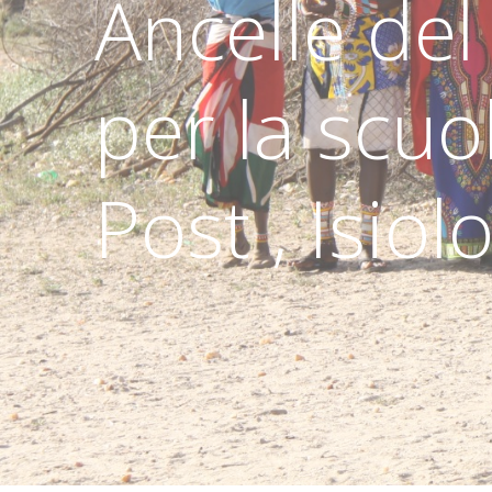
Ancelle del
per la scuo
Post , Isiol