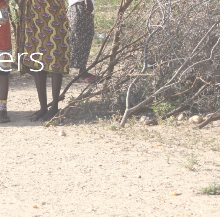
e
ers