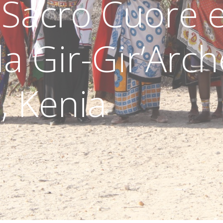
 Sacro Cuore 
la Gir-Gir’Arch
o, Kenia