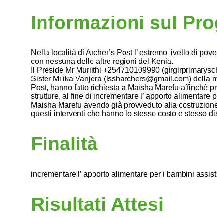
Informazioni sul Pro
Nella località di Archer’s Post l’ estremo livello di po
con nessuna delle altre regioni del Kenia.
Il Preside Mr Muriithi +254710109990 (girgirprimarysc
Sister Milika Vanjera (lssharchers@gmail.com) della m
Post, hanno fatto richiesta a Maisha Marefu affinchè p
strutture, al fine di incrementare l’ apporto alimentare pe
Maisha Marefu avendo già provveduto alla costruzione
questi interventi che hanno lo stesso costo e stesso d
Finalità
incrementare l’ apporto alimentare per i bambini assisti
Risultati Attesi