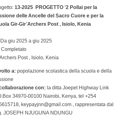
ogetto:
13-2025 PROGETTO ‘2 Pollai per la
ssione delle Ancelle del Sacro Cuore e per la
uola Gir-Gir’Archers Post , Isiolo, Kenia
Da giu 2025 a giu 2025
Completato
rchers Post , Isiolo, Kenia
volto a:
popolazione scolastica della scuola e della
ssione
 collaborazione con:
la ditta Joepet Highway Link
O.Box 34970-00100 Nairobi, Kenya, tel +254
5615718, keypayjnn@gmail.com , rappresentata dal
g. JOSEPH NJUGUNA NDUNGU