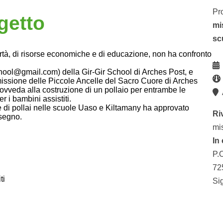
Pr
getto
mi
sc
vertà, di risorse economiche e di educazione, non ha confronto
hool@gmail.com) della Gir-Gir School di Arches Post, e
issione delle Piccole Ancelle del Sacro Cuore di Arches
rovveda alla costruzione di un pollaio per entrambe le
A
r i bambini assistiti.
 di pollai nelle scuole Uaso e Kiltamany ha approvato
Ri
isegno.
mi
In
P.
72
ti
Si