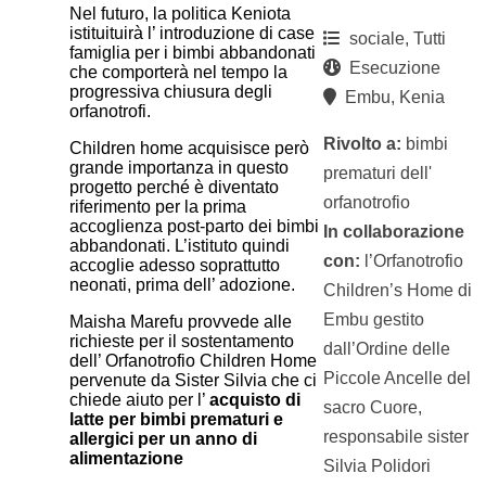
Nel futuro, la politica Keniota
istituituirà l’ introduzione di case
sociale, Tutti
famiglia per i bimbi abbandonati
Esecuzione
che comporterà nel tempo la
progressiva chiusura degli
Embu, Kenia
orfanotrofi.
Rivolto a:
bimbi
Children home acquisisce però
grande importanza in questo
prematuri dell'
progetto perché è diventato
orfanotrofio
riferimento per la prima
accoglienza post-parto dei bimbi
In collaborazione
abbandonati. L’istituto quindi
con:
l’Orfanotrofio
accoglie adesso soprattutto
neonati, prima dell’ adozione.
Children’s Home di
Embu gestito
Maisha Marefu provvede alle
richieste per il sostentamento
dall’Ordine delle
dell’ Orfanotrofio Children Home
Piccole Ancelle del
pervenute da Sister Silvia che ci
chiede aiuto per l’
acquisto di
sacro Cuore,
latte per bimbi prematuri e
responsabile sister
allergici per un anno di
alimentazione
Silvia Polidori