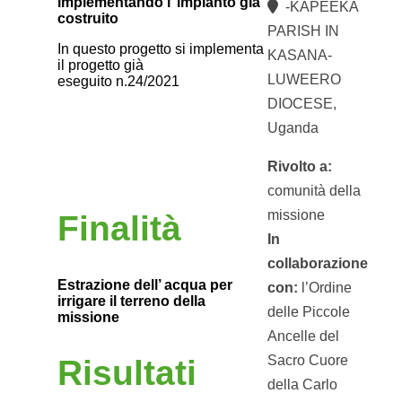
implementando l’ impianto già
-KAPEEKA
costruito
PARISH IN
In questo progetto si implementa
KASANA-
il progetto già
LUWEERO
eseguito n.24/2021
DIOCESE,
Uganda
Rivolto a:
comunità della
missione
Finalità
In
collaborazione
Estrazione dell’ acqua per
con:
l’Ordine
irrigare il terreno della
delle Piccole
missione
Ancelle del
Sacro Cuore
Risultati
della Carlo