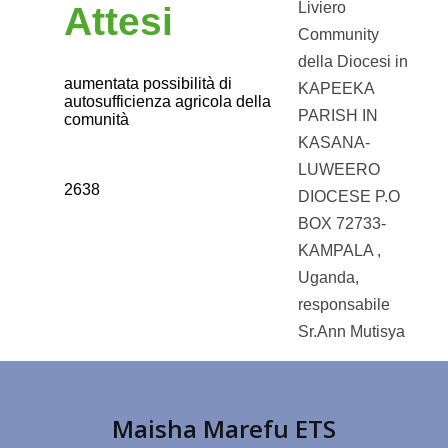
Liviero
Attesi
Community
della Diocesi in
aumentata possibilità di
KAPEEKA
autosufficienza agricola della
PARISH IN
comunità
KASANA-
LUWEERO
2638
DIOCESE P.O
BOX 72733-
KAMPALA ,
Uganda,
responsabile
Sr.Ann Mutisya
Maisha Marefu ETS