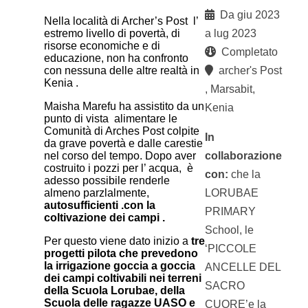
Da giu 2023
Nella località di Archer’s Post l’
a lug 2023
estremo livello di povertà, di
risorse economiche e di
Completato
educazione, non ha confronto
archer's Post
con nessuna delle altre realtà in
Kenia .
, Marsabit,
Maisha Marefu ha assistito da un
Kenia
punto di vista alimentare le
Comunità di Arches Post colpite
In
da grave povertà e dalle carestie
collaborazione
nel corso del tempo. Dopo aver
costruito i pozzi per l’ acqua, è
con:
che la
adesso possibile renderle
LORUBAE
almeno parzlalmente,
autosufficienti .con la
PRIMARY
coltivazione dei campi .
School, le
Per questo viene dato inizio a
tre
‘PICCOLE
progetti pilota che prevedono
la irrigazione goccia a goccia
ANCELLE DEL
dei campi coltivabili nei terreni
SACRO
della Scuola Lorubae, della
Scuola delle ragazze UASO e
CUORE’e la