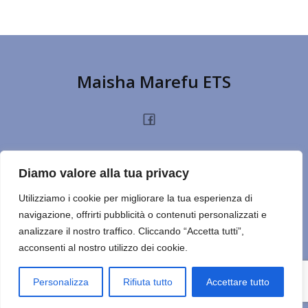
Maisha Marefu ETS
HOME
CHI SIAMO
PROGETTI
NOTIZIE
PRIVACY POLICY
DONA
Diamo valore alla tua privacy
TERMINI D’USO
CONTATTI
REPORT
CERCA SUL SITO
NOTE
Utilizziamo i cookie per migliorare la tua esperienza di
navigazione, offrirti pubblicità o contenuti personalizzati e
ULTIMO ESERCIZIO
analizzare il nostro traffico. Cliccando “Accetta tutti”,
acconsenti al nostro utilizzo dei cookie.
© 2026 Maisha Marefu ETS. Created for free using WordPress
and
Kubio
Personalizza
Rifiuta tutto
Accettare tutto