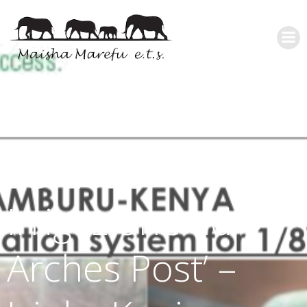
23/2023- ‘
Irrigazione ad
Arches Post’ –