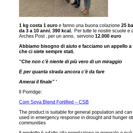
1 kg costa 1 euro
e fanno una buona colazione
25 b
da 3 a 10 anni
,
390 kcal.
Per tutte le nostre scuole e a
Arches Post , per un anno, servono
12.000 euro
Abbiamo bisogno di aiuto e facciamo un appello a 
che ci siete sempre stati.
“Che non c’è niente di più vero di un miraggio
E per quanta strada ancora c’è da fare
Amerai il finale” ‘
Il Porridge:
Corn Soya Blend Fortified – CSB
The product is suitable for general population and can
used in emergency response in drought and hunger st
communities
Il prodotto è adatto alla popolazione in generale e pu