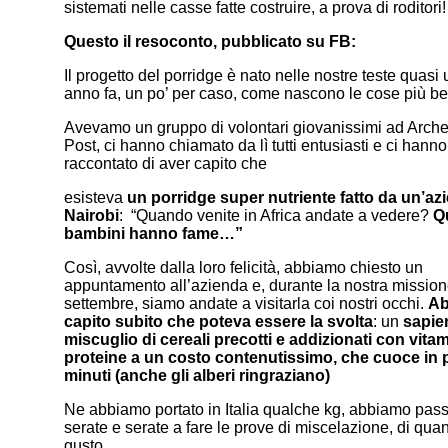
sistemati nelle casse fatte costruire, a prova di roditori!
Questo il resoconto, pubblicato su FB:
Il progetto del porridge è nato nelle nostre teste quasi 
anno fa, un po’ per caso, come nascono le cose più bel
Avevamo un gruppo di volontari giovanissimi ad Arche
Post, ci hanno chiamato da lì tutti entusiasti e ci hanno
raccontato di aver capito che
esisteva
un porridge super nutriente fatto da un’az
Nairobi
: “Quando venite in Africa andate a vedere?
Qu
bambini hanno fame…”
Così, avvolte dalla loro felicità, abbiamo chiesto un
appuntamento all’azienda e, durante la nostra mission
settembre, siamo andate a visitarla coi nostri occhi.
Ab
capito subito che poteva essere la svolta
: un
sapie
miscuglio di cereali precotti e addizionati con vita
proteine a un costo contenutissimo, che cuoce in 
minuti (anche gli alberi ringraziano)
Ne abbiamo portato in Italia qualche kg, abbiamo pas
serate e serate a fare le prove di miscelazione, di quant
gusto.