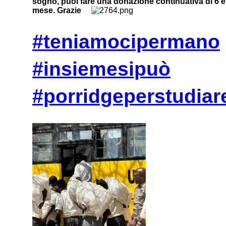
sogno, puoi fare una donazione continuativa di 6 e
mese. Grazie
#teniamocipermano
#insiemesipuò
#porridgeperstudiar