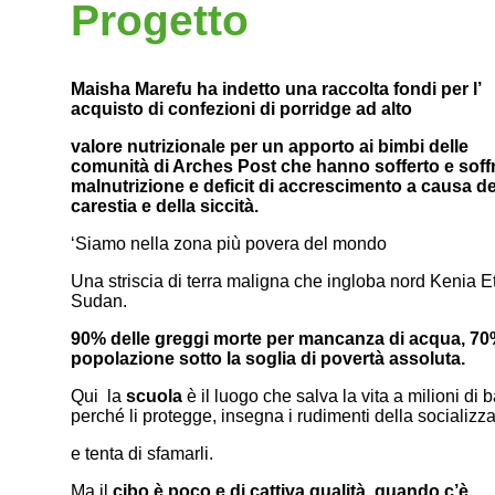
Progetto
Maisha Marefu h
a indetto una raccolta fondi per l’
acquisto di confezioni di porridge ad alto
valore nutrizionale per un apporto ai bimbi delle
comunità di Arches Post che hanno sofferto e soff
malnutrizione e deficit di accrescimento a causa de
carestia e della siccità.
‘Siamo nella zona più povera del mondo
Una striscia di terra maligna che ingloba nord Kenia E
Sudan.
90% delle greggi morte per mancanza di acqua, 70
popolazione sotto la soglia di povertà assoluta.
Qui la
scuola
è il luogo che salva la vita a milioni di 
perché li protegge, insegna i rudimenti della socializz
e tenta di sfamarli.
Ma il
cibo è poco e di cattiva qualità, quando c’è.