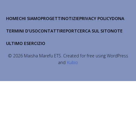
HOME
CHI SIAMO
PROGETTI
NOTIZIE
PRIVACY POLICY
DONA
TERMINI D’USO
CONTATTI
REPORT
CERCA SUL SITO
NOTE
ULTIMO ESERCIZIO
© 2026 Maisha Marefu ETS. Created for free using WordPress
and
Kubio