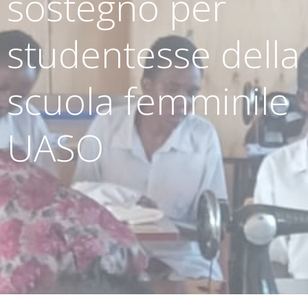
sostegno per
studentesse della
scuola femminile
UASO