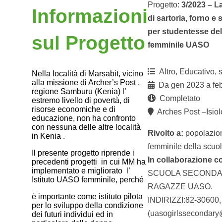
Progetto:
3/2023 – L
Informazioni
di sartoria, forno e
per studentesse del
sul Progetto
femminile UASO
Altro, Educativo, s
Nella località di Marsabit, vicino
alla missione di Archer’s Post ,
Da gen 2023 a fe
regione Samburu (Kenia) l’
Completato
estremo livello di povertà, di
risorse economiche e di
Arches Post –Isiol
educazione, non ha confronto
con nessuna delle altre località
Rivolto a:
popolazio
in Kenia .
femminile della scuo
Il presente progetto riprende i
In collaborazione c
precedenti progetti in cui MM ha
implementato e migliorato l’
SCUOLA SECONDA
Istituto UASO femminile, perché
RAGAZZE UASO.
è importante come istituto pilota
INDIRIZZI:82-30600,
per lo sviluppo della condizione
(uasogirlssecondar
dei futuri individui ed in