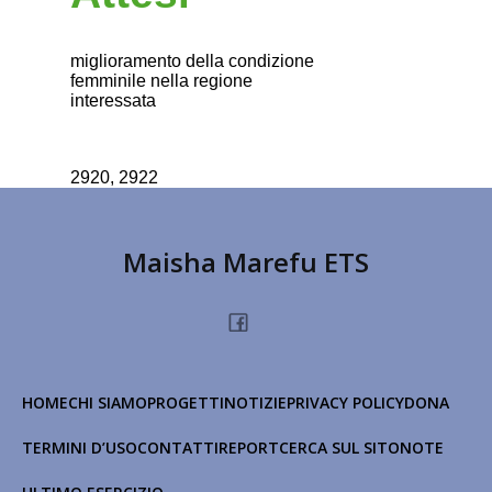
miglioramento della condizione
femminile nella regione
interessata
2920, 2922
Maisha Marefu ETS
HOME
CHI SIAMO
PROGETTI
NOTIZIE
PRIVACY POLICY
DONA
TERMINI D’USO
CONTATTI
REPORT
CERCA SUL SITO
NOTE