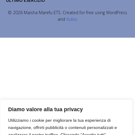
ULTIMO ESERCIZIO
© 2026 Maisha Marefu ETS. Created for free using WordPress
and
Kubio
Diamo valore alla tua privacy
Utilizziamo i cookie per migliorare la tua esperienza di
navigazione, offrirti pubblicità o contenuti personalizzati e
analizzare il nostro traffico. Cliccando “Accetta tutti”,