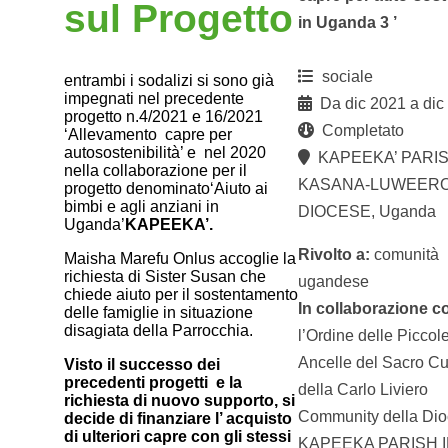
sul Progetto
in Uganda 3 ’
sociale
entrambi i sodalizi si sono già
impegnati nel precedente
Da dic 2021 a dic
progetto n.4/2021 e 16/2021
Completato
‘Allevamento capre per
autosostenibilità’ e nel 2020
KAPEEKA’ PARIS
nella collaborazione per il
KASANA-LUWEER
progetto denominato‘Aiuto ai
bimbi e agli anziani in
DIOCESE, Uganda
Uganda’
KAPEEKA’
.
Rivolto a:
comunità
Maisha Marefu Onlus accoglie la
richiesta di Sister Susan che
ugandese
chiede aiuto per il sostentamento
In collaborazione c
delle famiglie in situazione
disagiata della Parrocchia.
l’Ordine delle Piccol
Ancelle del Sacro C
Visto il successo dei
precedenti progetti e la
della Carlo Liviero
richiesta di nuovo supporto, si
Community della Dioc
decide di finanziare l’ acquisto
di ulteriori capre con gli stessi
KAPEEKA PARISH 