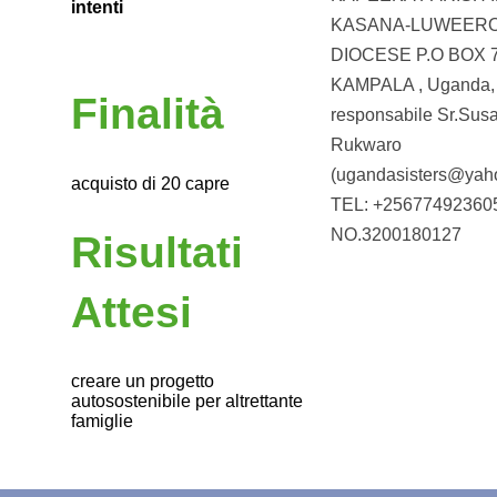
intenti
KASANA-LUWEER
DIOCESE P.O BOX 7
KAMPALA , Uganda,
Finalità
responsabile Sr.Sus
Rukwaro
(ugandasisters@yah
acquisto di 20 capre
TEL: +25677492360
NO.3200180127
Risultati
Attesi
creare un progetto
autosostenibile per altrettante
famiglie