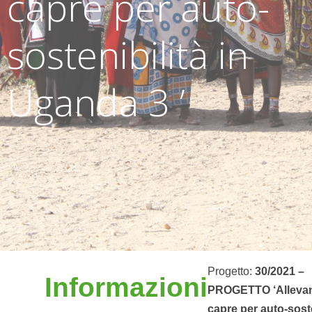
capre per auto-
sostenibilità in
Uganda 3 ’
Progetto:
30/2021 –
Informazioni
PROGETTO ‘Alleva
capre per auto-soste