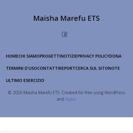
Maisha Marefu ETS
HOME
CHI SIAMO
PROGETTI
NOTIZIE
PRIVACY POLICY
DONA
TERMINI D’USO
CONTATTI
REPORT
CERCA SUL SITO
NOTE
ULTIMO ESERCIZIO
© 2026 Maisha Marefu ETS. Created for free using WordPress
and
Kubio