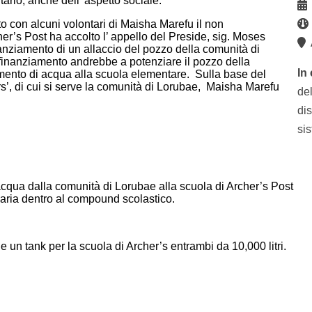
tario, anche dell’ aspetto sociale.
to con alcuni volontari di Maisha Marefu il non
r’s Post ha accolto l’ appello del Preside, sig. Moses
A
nziamento di un allaccio del pozzo della comunità di
 finanziamento andrebbe a potenziare il pozzo della
In
imento di acqua alla scuola elementare. Sulla base del
rs’, di cui si serve la comunità di Lorubae, Maisha Marefu
de
dis
si
cqua dalla comunità di Lorubae alla scuola di Archer’s Post
saria dentro al compound scolastico.
un tank per la scuola di Archer’s entrambi da 10,000 litri.