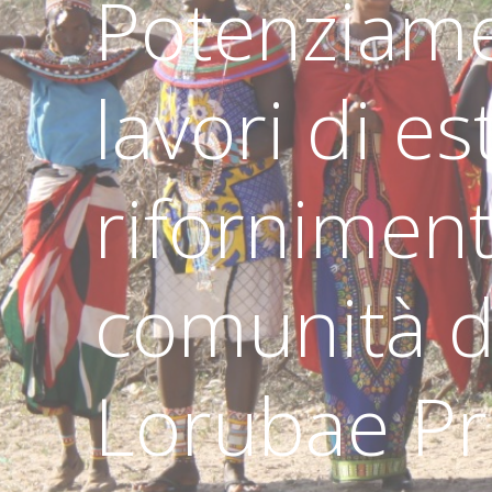
Potenziame
lavori di e
riforniment
comunità d
Lorubae Pr