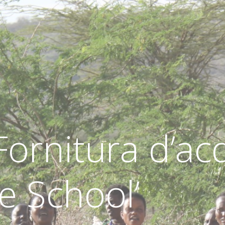
Fornitura d’ac
e School’