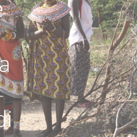
e
la
di