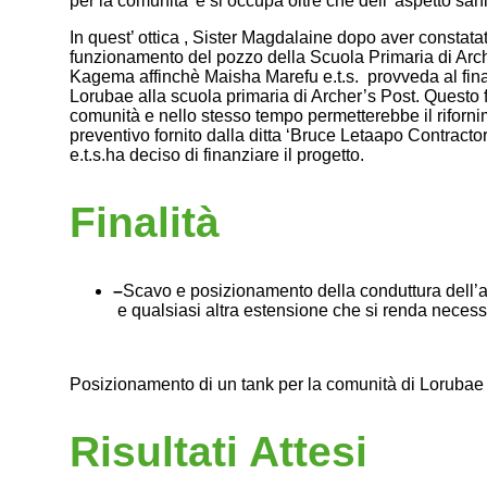
per la comunita’ e si occupa oltre che dell’ aspetto sani
In quest’ ottica , Sister Magdalaine dopo aver constata
funzionamento del pozzo della Scuola Primaria di Arche
Kagema affinchè Maisha Marefu e.t.s. provveda al fina
Lorubae alla scuola primaria di Archer’s Post. Questo
comunità e nello stesso tempo permetterebbe il riforn
preventivo fornito dalla ditta ‘Bruce Letaapo Contracto
e.t.s.ha deciso di finanziare il progetto.
Finalità
–
Scavo e posizionamento della conduttura dell’a
e qualsiasi altra estensione che si renda neces
Posizionamento di un tank per la comunità di Lorubae e 
Risultati Attesi