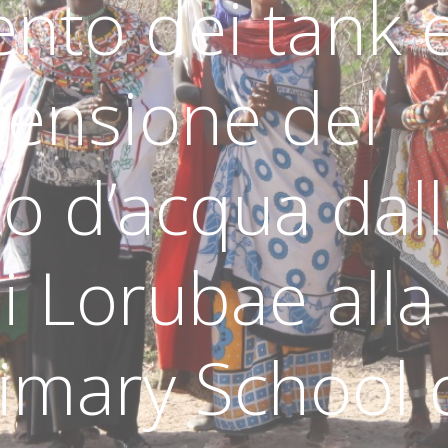
nto dei tank 
stensione del
o d’acqua dal
i Lorubae alla
imary School 