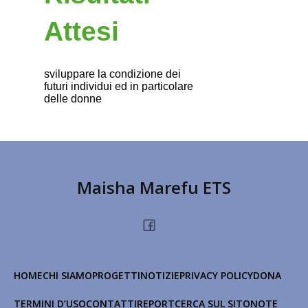
Attesi
sviluppare la condizione dei
futuri individui ed in particolare
delle donne
Maisha Marefu ETS
HOME
CHI SIAMO
PROGETTI
NOTIZIE
PRIVACY POLICY
DONA
TERMINI D’USO
CONTATTI
REPORT
CERCA SUL SITO
NOTE