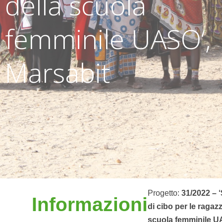
della scuola
femminile UASO‘,
Marsabit
Progetto:
31/2022 – 
Informazioni
di cibo per le ragazz
scuola femminile U