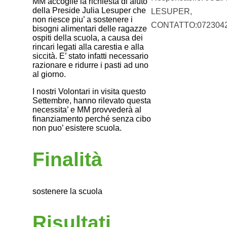
MM accoglie la richiesta di aiuto
della Preside Julia Lesuper che
LESUPER,
non riesce piu’ a sostenere i
CONTATTO:072304
bisogni alimentari delle ragazze
ospiti della scuola, a causa dei
rincari legati alla carestia e alla
siccità. E’ stato infatti necessario
razionare e ridurre i pasti ad uno
al giorno.
I nostri Volontari in visita questo
Settembre, hanno rilevato questa
necessita’ e MM provvederà al
finanziamento perché senza cibo
non puo’ esistere scuola.
Finalità
sostenere la scuola
Risultati