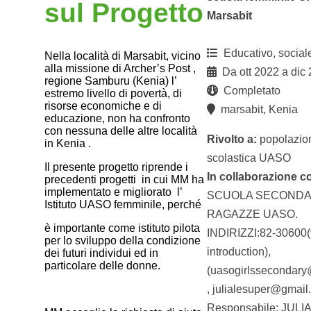
sul Progetto
Marsabit
Educativo, social
Nella località di Marsabit, vicino
alla missione di Archer’s Post ,
Da ott 2022 a dic
regione Samburu (Kenia) l’
Completato
estremo livello di povertà, di
risorse economiche e di
marsabit, Kenia
educazione, non ha confronto
con nessuna delle altre località
Rivolto a:
popolazio
in Kenia .
scolastica UASO
Il presente progetto riprende i
In collaborazione c
precedenti progetti in cui MM ha
implementato e migliorato l’
SCUOLA SECONDA
Istituto UASO femminile, perché
RAGAZZE UASO.
è importante come istituto pilota
INDIRIZZI:82-30600(
per lo sviluppo della condizione
introduction),
dei futuri individui ed in
particolare delle donne.
(uasogirlssecondar
, julialesuper@gmail
Responsabile: JULIA