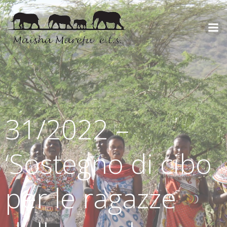
31/2022 –
‘Sostegno di cibo
per le ragazze