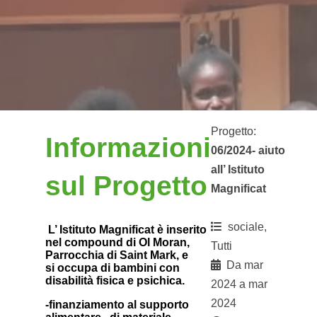
Progetto:
Informazioni
06/2024- aiuto
all’ Istituto
sul Progetto
Magnificat
sociale,
L’ Istituto Magnificat è inserito
nel compound di Ol Moran,
Tutti
Parrocchia di Saint Mark, e
Da mar
si
occupa di bambini con
disabilità fisica e psichica.
2024 a mar
2024
-finanziamento al supporto