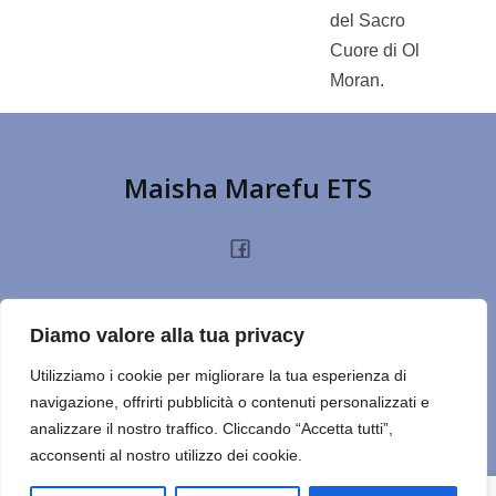
del Sacro
Cuore di Ol
Moran.
Maisha Marefu ETS
HOME
CHI SIAMO
PROGETTI
NOTIZIE
PRIVACY POLICY
DONA
Diamo valore alla tua privacy
TERMINI D’USO
CONTATTI
REPORT
CERCA SUL SITO
NOTE
Utilizziamo i cookie per migliorare la tua esperienza di
navigazione, offrirti pubblicità o contenuti personalizzati e
ULTIMO ESERCIZIO
analizzare il nostro traffico. Cliccando “Accetta tutti”,
acconsenti al nostro utilizzo dei cookie.
© 2026 Maisha Marefu ETS. Created for free using WordPress
and
Kubio