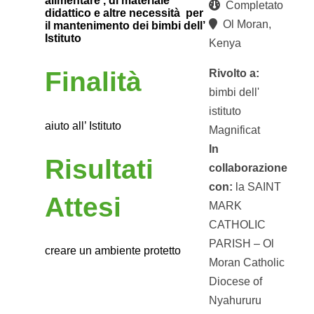
alimentare , di materiale
Completato
didattico e altre necessità
per
Ol Moran,
il mantenimento dei bimbi dell’
Istituto
Kenya
Finalità
Rivolto a:
bimbi dell'
istituto
aiuto all’ Istituto
Magnificat
In
Risultati
collaborazione
con:
la SAINT
Attesi
MARK
CATHOLIC
PARISH – Ol
creare un ambiente protetto
Moran Catholic
Diocese of
Nyahururu