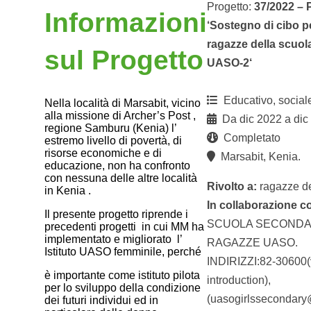
Progetto:
37/2022 
Informazioni
‘Sostegno di cibo pe
ragazze della scuol
sul Progetto
UASO-2‘
Educativo, social
Nella località di Marsabit, vicino
alla missione di Archer’s Post ,
Da dic 2022 a dic
regione Samburu (Kenia) l’
Completato
estremo livello di povertà, di
risorse economiche e di
Marsabit, Kenia.
educazione, non ha confronto
con nessuna delle altre località
Rivolto a:
ragazze de
in Kenia .
In collaborazione c
Il presente progetto riprende i
SCUOLA SECONDA
precedenti progetti in cui MM ha
implementato e migliorato l’
RAGAZZE UASO.
Istituto UASO femminile, perché
INDIRIZZI:82-30600(
è importante come istituto pilota
introduction),
per lo sviluppo della condizione
(uasogirlssecondar
dei futuri individui ed in