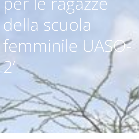
per le ragazze
della scuola
femminile UASO-
2‘