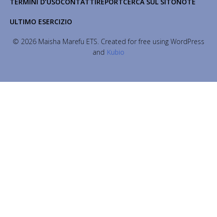
TERMINI D’USO
CONTATTI
REPORT
CERCA SUL SITO
NOTE
ULTIMO ESERCIZIO
© 2026 Maisha Marefu ETS. Created for free using WordPress
and
Kubio