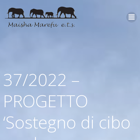
37/2022 –
PROGETTO
‘Sostegno di cibo