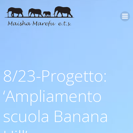
8/23-Progetto:
‘Ampliamento
scuola Banana