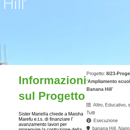
Hill’
Progetto:
8/23-Proge
Informazioni
‘Ampliamento scuo
Banana Hill’
sul Progetto
Altro, Educativo, s
Tutti
Sister Mariella chiede a Maisha
Marefu e.t.s. di finanziare l’
Esecuzione
avanzamento lavori per
banana Hill, Nairob
proseguire la costruzione della