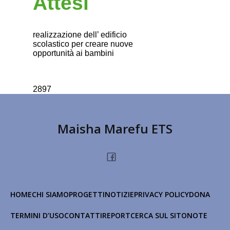
Attesi
realizzazione dell’ edificio
scolastico per creare nuove
opportunità ai bambini
2897
Maisha Marefu ETS
HOME
CHI SIAMO
PROGETTI
NOTIZIE
PRIVACY POLICY
DONA
TERMINI D’USO
CONTATTI
REPORT
CERCA SUL SITO
NOTE