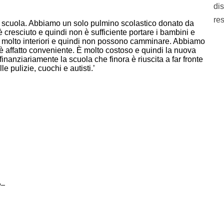
dis
re
a scuola. Abbiamo un solo pulmino scolastico donato da
cresciuto e quindi non è sufficiente portare i bambini e
hi molto interiori e quindi non possono camminare. Abbiamo
è affatto conveniente. È molto costoso e quindi la nuova
inanziariamente la scuola che finora è riuscita a far fronte
e pulizie, cuochi e autisti.’
),