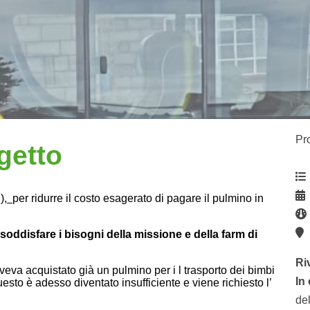
Pr
getto
N),
per ridurre il costo esagerato di pagare il pulmino in
K
soddisfare i bisogni della missione e della farm di
Ri
va acquistato già un pulmino per i l trasporto dei bimbi
In
esto è adesso diventato insufficiente e viene richiesto l’
de