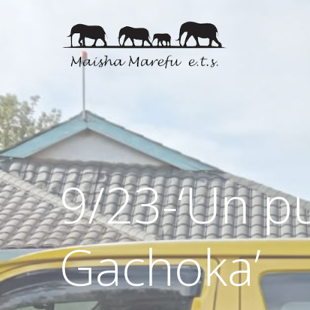
9/23-‘Un p
Gachoka’