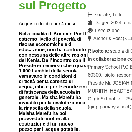
sul Progetto
sociale, Tutti
Da gen 2024 a m
Acquisto di cibo per 4 mesi
Esecuzione
Nella località di Archer’s Post l’
Archer’s Post (K
estremo livello di povertà, di
risorse economiche e di
educazione, non ha confronto
Rivolto a:
scuola di G
con nessuna delle altre regioni
In collaborazione c
del Kenia. Dall’ incontro con il
Preside era emerso che i quasi
Primary School P.O.
1.000 bambini della scuola
60300, Isiolo, respons
versavano in condizioni di
criticità per la carenza di
Preside Mr. JOSIAH
acqua, cibo e per le condizioni
MURIITHI HEADTE
di fatiscenza della scuola in
generale . Maisha Marefu ha
Girgir School tel +
investito per la rivalutazione e
(girgirprimaryschoo
la rinascita della scuola.
Maisha Marefu ha poi
provveduto inoltre alla
costruzione di un nuovo
pozzo per l’ acqua potabile.