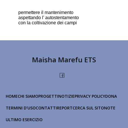
permettere il mantenimento
aspettando l’ autostentamento
con la coltivazione dei campi
Maisha Marefu ETS
HOME
CHI SIAMO
PROGETTI
NOTIZIE
PRIVACY POLICY
DONA
TERMINI D’USO
CONTATTI
REPORT
CERCA SUL SITO
NOTE
ULTIMO ESERCIZIO