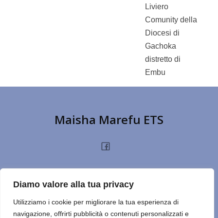
Liviero
Comunity della
Diocesi di
Gachoka
distretto di
Embu
Maisha Marefu ETS
HOME
CHI SIAMO
PROGETTI
NOTIZIE
PRIVACY POLICY
DONA
Diamo valore alla tua privacy
TERMINI D’USO
CONTATTI
REPORT
CERCA SUL SITO
NOTE
Utilizziamo i cookie per migliorare la tua esperienza di
navigazione, offrirti pubblicità o contenuti personalizzati e