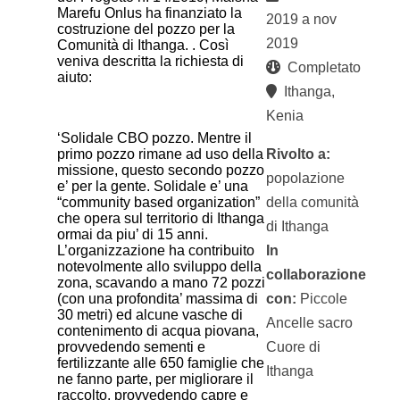
Marefu Onlus ha finanziato la
2019 a nov
costruzione del pozzo per la
2019
Comunità di Ithanga. . Così
veniva descritta la richiesta di
Completato
aiuto:
Ithanga,
Kenia
‘Solidale CBO pozzo. Mentre il
Rivolto a:
primo pozzo rimane ad uso della
missione, questo secondo pozzo
popolazione
e’ per la gente. Solidale e’ una
della comunità
“community based organization”
che opera sul territorio di Ithanga
di Ithanga
ormai da piu’ di 15 anni.
In
L’organizzazione ha contribuito
notevolmente allo sviluppo della
collaborazione
zona, scavando a mano 72 pozzi
con:
Piccole
(con una profondita’ massima di
30 metri) ed alcune vasche di
Ancelle sacro
contenimento di acqua piovana,
Cuore di
provvedendo sementi e
fertilizzante alle 650 famiglie che
Ithanga
ne fanno parte, per migliorare il
raccolto, provvedendo capre e