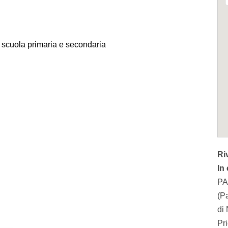
i scuola primaria e secondaria
Ri
In
PA
(P
di
Pri