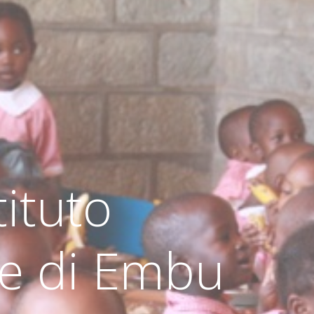
tituto
re di Embu