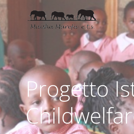
Progetto Is
Childwelfa