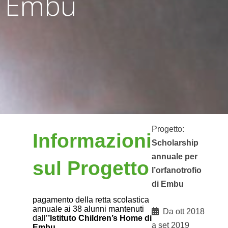
Embu
Progetto:
Informazioni
Scholarship
annuale per
sul Progetto
l’orfanotrofio
di Embu
pagamento della retta scolastica
annuale ai 38 alunni mantenuti
Da ott 2018
dall’
’Istituto Children’s Home di
a set 2019
Embu