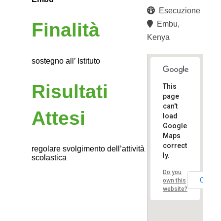
Esecuzione
Finalità
Embu,
Kenya
sostegno all’ Istituto
Risultati
This
page
can't
Attesi
load
Google
Maps
correct
regolare svolgimento dell’attività
ly.
scolastica
Do you
OK
own this
website?