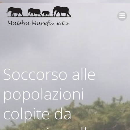
Soccorso alle
popolazioni
colpite da