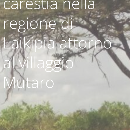
carestia nella
regione di
Laikipia attorno
al villaggio
Mutaro