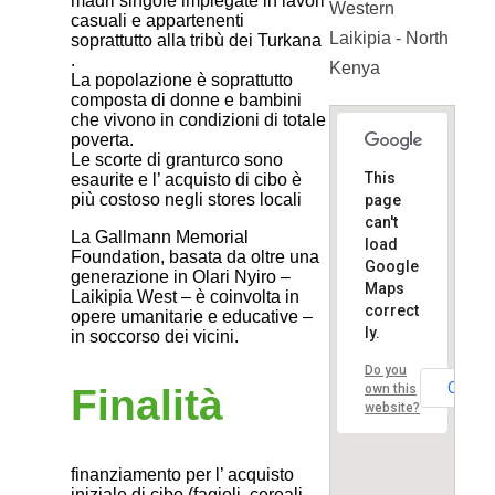
madri singole impiegate in lavori
Western
casuali e appartenenti
Laikipia - North
soprattutto alla tribù dei Turkana
.
Kenya
La popolazione è soprattutto
composta di donne e bambini
che vivono in condizioni di totale
poverta.
Le scorte di granturco sono
This
esaurite e l’ acquisto di cibo è
più costoso negli stores locali
page
can't
La Gallmann Memorial
load
Foundation, basata da oltre una
Google
generazione in Olari Nyiro –
Maps
Laikipia West – è coinvolta in
correct
opere umanitarie e educative –
ly.
in soccorso dei vicini.
Do you
OK
own this
Finalità
website?
finanziamento per l’ acquisto
iniziale di cibo (fagioli, cereali,