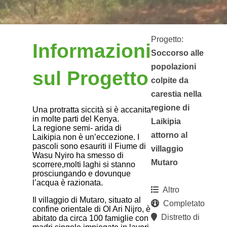
Progetto:
Informazioni
Soccorso alle
popolazioni
sul Progetto
colpite da
carestia nella
regione di
Una protratta siccità si è accanita
in molte parti del Kenya.
Laikipia
La regione semi- arida di
attorno al
Laikipia non è un’eccezione. I
pascoli sono esauriti il Fiume di
villaggio
Wasu Nyiro ha smesso di
Mutaro
scorrere,molti laghi si stanno
prosciungando e dovunque
l’acqua è razionata.
Altro
Il villaggio di Mutaro, situato al
Completato
confine orientale di Ol Ari Nijro, è
Distretto di
abitato da circa 100 famiglie con