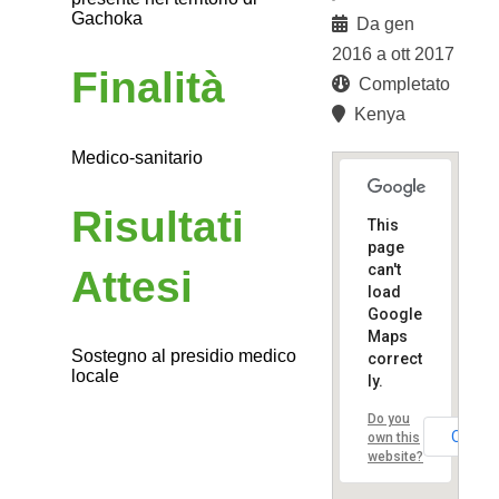
Gachoka
Da gen
2016 a ott 2017
Finalità
Completato
Kenya
Medico-sanitario
Risultati
This
page
can't
Attesi
load
Google
Maps
Sostegno al presidio medico
correct
locale
ly.
Do you
OK
own this
website?