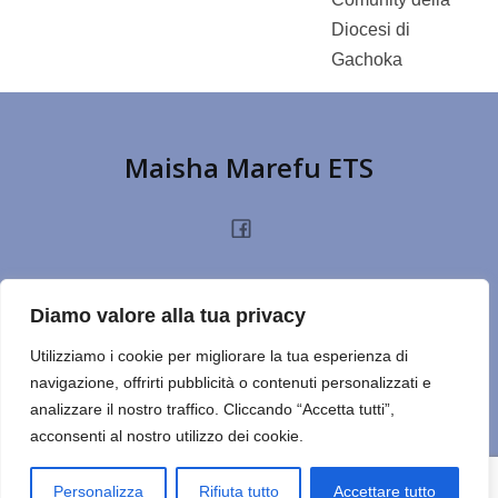
Diocesi di
Gachoka
Maisha Marefu ETS
HOME
CHI SIAMO
PROGETTI
NOTIZIE
PRIVACY POLICY
DONA
Diamo valore alla tua privacy
TERMINI D’USO
CONTATTI
REPORT
CERCA SUL SITO
NOTE
Utilizziamo i cookie per migliorare la tua esperienza di
navigazione, offrirti pubblicità o contenuti personalizzati e
ULTIMO ESERCIZIO
analizzare il nostro traffico. Cliccando “Accetta tutti”,
acconsenti al nostro utilizzo dei cookie.
© 2026 Maisha Marefu ETS. Created for free using WordPress
and
Kubio
Personalizza
Rifiuta tutto
Accettare tutto