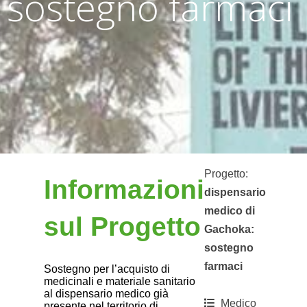
sostegno farmaci
Progetto:
Informazioni
dispensario
medico di
sul Progetto
Gachoka:
sostegno
farmaci
Sostegno per l’acquisto di
medicinali e materiale sanitario
al dispensario medico già
Medico
presente nel territorio di