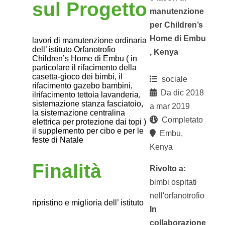
sul Progetto
manutenzione
per Children’s
Home di Embu
lavori di manutenzione ordinaria
dell’ istituto Orfanotrofio
, Kenya
Children’s Home di Embu ( in
particolare il rifacimento della
casetta-gioco dei bimbi, il
sociale
rifacimento gazebo bambini,
Da dic 2018
ilrifacimento tettoia lavanderia,
sistemazione stanza fasciatoio,
a mar 2019
la sistemazione centralina
Completato
elettrica per protezione dai topi )
il supplemento per cibo e per le
Embu,
feste di Natale
Kenya
Finalità
Rivolto a:
bimbi ospitati
nell'orfanotrofio
ripristino e miglioria dell’ istituto
In
collaborazione