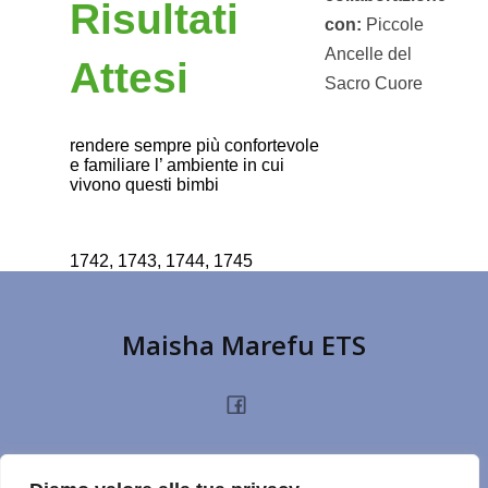
Risultati
con:
Piccole
Ancelle del
Attesi
Sacro Cuore
rendere sempre più confortevole
e familiare l’ ambiente in cui
vivono questi bimbi
1742, 1743, 1744, 1745
Maisha Marefu ETS
HOME
CHI SIAMO
PROGETTI
NOTIZIE
PRIVACY POLICY
DONA