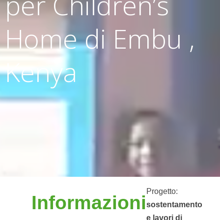
per Children’s
Home di Embu ,
Kenya
Progetto:
Informazioni
sostentamento
e lavori di