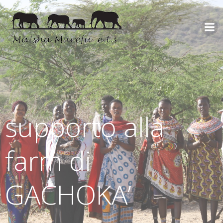
supporto alla
farm di
GACHOKA’