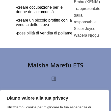
Embu (KENIA)
-creare occupazione per le
- rappresentate
donne della comunità.
dalla
-creare un piccolo profitto con la
responsabile
vendita delle uova
Sister Joyce
-possibilità di vendita di pollame
Wacera Njogu
Maisha Marefu ETS
HOME
CHI SIAMO
PROGETTI
NOTIZIE
PRIVACY POLICY
DONA
Diamo valore alla tua privacy
TERMINI D’USO
CONTATTI
REPORT
CERCA SUL SITO
NOTE
Utilizziamo i cookie per migliorare la tua esperienza di