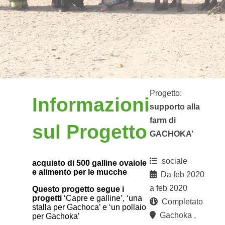
Progetto:
Informazioni
supporto alla
farm di
sul Progetto
GACHOKA’
sociale
acquisto di 500 galline ovaiole
e alimento per le mucche
Da feb 2020
a feb 2020
Questo progetto segue i
progetti
‘Capre e galline’, ‘una
Completato
stalla per Gachoca’ e ‘un pollaio
Gachoka ,
per Gachoka’