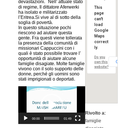
devastazioni. Nell’ attuale stato
di regime, Il dittatore Aferwerki
This
ha isolato e militarizzato
page
l’Eritrea.Si vive al di sotto della
can't
soglia di povertà.
load
In questo situazione pochi
Google
riescono ad aiutare questa
Maps
gente. Fra questi viene tollerata
correct
la presenza della comunità di
ly.
missionari Cappuccini con i
quali è stato possibile trovare l’
Do you
opportunità di aiutare alcune
OK
own this
famiglie disagiate. Molte famiglie
website?
vivono con il solo supporto delle
donne, perché gli uomini sono
stati imprigionati o deportati.
Video
Player
Rivolto a:
00:00
01:49
famiglie