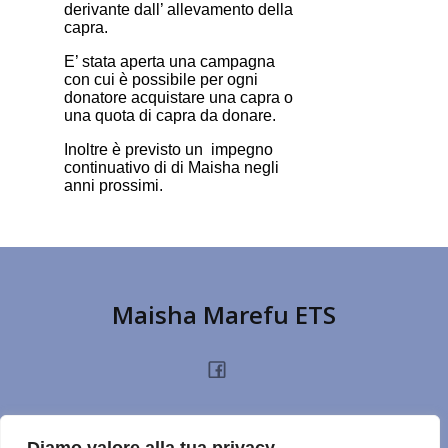
derivante dall’ allevamento della
capra.
E’ stata aperta una campagna
con cui è possibile per ogni
donatore acquistare una capra o
una quota di capra da donare.
Inoltre è previsto un impegno
continuativo di di Maisha negli
anni prossimi.
Maisha Marefu ETS
HOME
CHI SIAMO
PROGETTI
NOTIZIE
PRIVACY POLICY
DONA