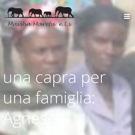
una capra per
una famiglia:
Agnese