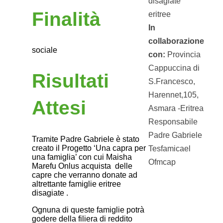
disagiate
Finalità
eritree
In
collaborazione
sociale
con:
Provincia
Cappuccina di
Risultati
S.Francesco,
Harennet,105,
Attesi
Asmara -Eritrea
Responsabile
Padre Gabriele
Tramite Padre Gabriele è stato
creato il Progetto ‘Una capra per
Tesfamicael
una famiglia’ con cui Maisha
Ofmcap
Marefu Onlus acquista delle
capre che verranno donate ad
altrettante famiglie eritree
disagiate .
Ognuna di queste famiglie potrà
godere della filiera di reddito