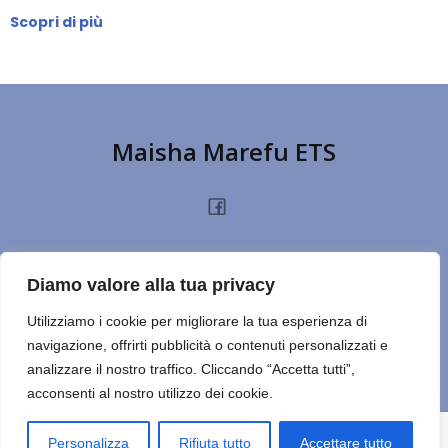
Scopri di più
Maisha Marefu ETS
HOME
CHI SIAMO
PROGETTI
NOTIZIE
PRIVACY POLICY
DONA
Diamo valore alla tua privacy
TERMINI D’USO
CONTATTI
REPORT
CERCA SUL SITO
NOTE
Utilizziamo i cookie per migliorare la tua esperienza di
navigazione, offrirti pubblicità o contenuti personalizzati e
ULTIMO ESERCIZIO
analizzare il nostro traffico. Cliccando “Accetta tutti”,
acconsenti al nostro utilizzo dei cookie.
© 2026 Maisha Marefu ETS. Created for free using WordPress
and
Kubio
Personalizza
Rifiuta tutto
Accettare tutto