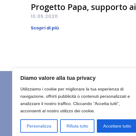
Progetto Papa, supporto ai
10.05.2020
Scopri di più
Diamo valore alla tua privacy
Utilizziamo i cookie per migliorare la tua esperienza di
navigazione, offrirti pubblicità o contenuti personalizzati e
HOME
C
Maisha Marefu ETS
analizzare il nostro traffico. Cliccando “Accetta tutti”,
acconsenti al nostro utilizzo dei cookie.
ULTIMO
© 2026 
Personalizza
Rifiuta tutto
Accettare tutto