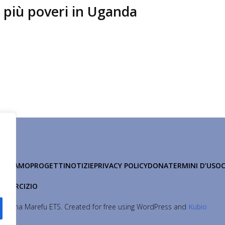
 più poveri in Uganda
HI SIAMO
PROGETTI
NOTIZIE
PRIVACY POLICY
DONA
TERMINI D’USO
 ESERCIZIO
Maisha Marefu ETS. Created for free using WordPress and
Kubio