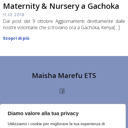
Maternity & Nursery a Gachoka
11.10.2018
Dal post del 9 ottobre Aggiornamenti direttamente dalle
nostre volontarie che si trovano ora a Gachoka, Kenya[…]
Scopri di più
Maisha Marefu ETS
HOME
CHI SIAMO
PROGETTI
NOTIZIE
PRIVACY POLICY
DONA
Diamo valore alla tua privacy
TERMINI D’USO
CONTATTI
REPORT
CERCA SUL SITO
NOTE
Utilizziamo i cookie per migliorare la tua esperienza di