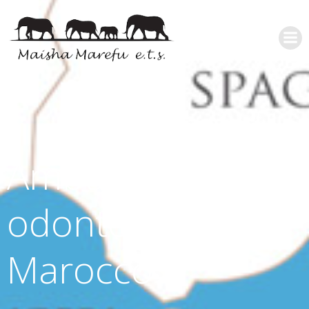
Ambulatorio
odontoiatrico in
Marocco