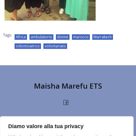
Tags:
Africa
ambulatorio
donne
marocco
Marrakech
odontoiatrico
volontariato
Maisha Marefu ETS
HOME
CHI SIAMO
PROGETTI
NOTIZIE
PRIVACY POLICY
DONA
Diamo valore alla tua privacy