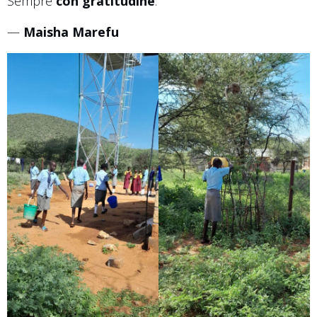
Sempre
con gratitudine
.
—
Maisha Marefu